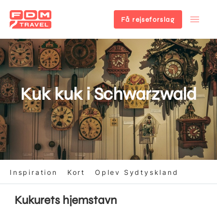
Få rejseforslag
Gå
til
hovedindhold
Kuk kuk i Schwarzwald
Inspiration
Kort
Oplev Sydtyskland
Kukurets hjemstavn