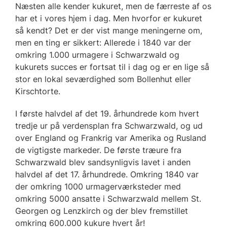
Næsten alle kender kukuret, men de færreste af os
har et i vores hjem i dag. Men hvorfor er kukuret
så kendt? Det er der vist mange meningerne om,
men en ting er sikkert: Allerede i 1840 var der
omkring 1.000 urmagere i Schwarzwald og
kukurets succes er fortsat til i dag og er en lige så
stor en lokal seværdighed som Bollenhut eller
Kirschtorte.
I første halvdel af det 19. århundrede kom hvert
tredje ur på verdensplan fra Schwarzwald, og ud
over England og Frankrig var Amerika og Rusland
de vigtigste markeder. De første træure fra
Schwarzwald blev sandsynligvis lavet i anden
halvdel af det 17. århundrede. Omkring 1840 var
der omkring 1000 urmagerværksteder med
omkring 5000 ansatte i Schwarzwald mellem St.
Georgen og Lenzkirch og der blev fremstillet
omkring 600.000 kukure hvert år!