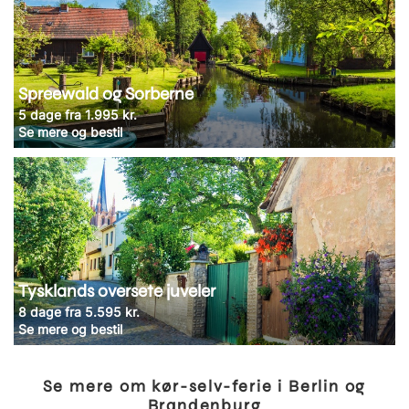
Spreewald og Sorberne
5 dage fra 1.995 kr.
Se mere og bestil
Tysklands oversete juveler
8 dage fra 5.595 kr.
Se mere og bestil
Se mere om kør-selv-ferie i Berlin og
Brandenburg