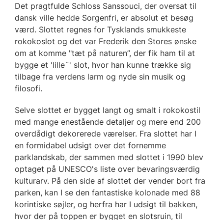
Det pragtfulde Schloss Sanssouci, der oversat til
dansk ville hedde Sorgenfri, er absolut et besøg
værd. Slottet regnes for Tysklands smukkeste
rokokoslot og det var Frederik den Stores ønske
om at komme "tæt på naturen”, der fik ham til at
bygge et 'lille¨' slot, hvor han kunne trække sig
tilbage fra verdens larm og nyde sin musik og
filosofi.
Selve slottet er bygget langt og smalt i rokokostil
med mange enestående detaljer og mere end 200
overdådigt dekorerede værelser. Fra slottet har I
en formidabel udsigt over det fornemme
parklandskab, der sammen med slottet i 1990 blev
optaget på UNESCO's liste over bevaringsværdig
kulturarv. På den side af slottet der vender bort fra
parken, kan I se den fantastiske kolonade med 88
korintiske søjler, og herfra har I udsigt til bakken,
hvor der på toppen er bygget en slotsruin, til