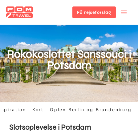
Få rejseforslag
Gå
til
hovedindhold
Rokokoslottet Sanssouci i
Potsdam
nspiration
Kort
Oplev Berlin og Brandenburg
Slotsoplevelse i Potsdam