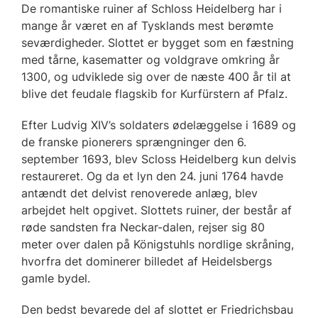
De romantiske ruiner af Schloss Heidelberg har i
mange år været en af Tysklands mest berømte
seværdigheder. Slottet er bygget som en fæstning
med tårne, kasematter og voldgrave omkring år
1300, og udviklede sig over de næste 400 år til at
blive det feudale flagskib for Kurfürstern af Pfalz.
Efter Ludvig XIV’s soldaters ødelæggelse i 1689 og
de franske pionerers sprængninger den 6.
september 1693, blev Scloss Heidelberg kun delvis
restaureret. Og da et lyn den 24. juni 1764 havde
antændt det delvist renoverede anlæg, blev
arbejdet helt opgivet. Slottets ruiner, der består af
røde sandsten fra Neckar-dalen, rejser sig 80
meter over dalen på Königstuhls nordlige skråning,
hvorfra det dominerer billedet af Heidelsbergs
gamle bydel.
Den bedst bevarede del af slottet er Friedrichsbau