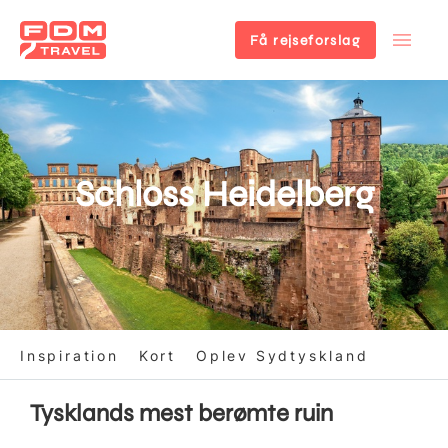
Få rejseforslag
Gå
til
hovedindhold
Schloss Heidelberg
Inspiration
Kort
Oplev Sydtyskland
Tysklands mest berømte ruin