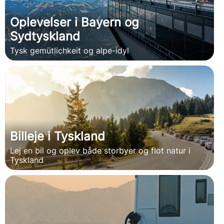
Oplevelser i Bayern og
Sydtyskland
Tysk gemütlichkeit og alpe-idyl
Billeje i Tyskland
Lej en bil og oplev både storbyer og flot natur i
Tyskland