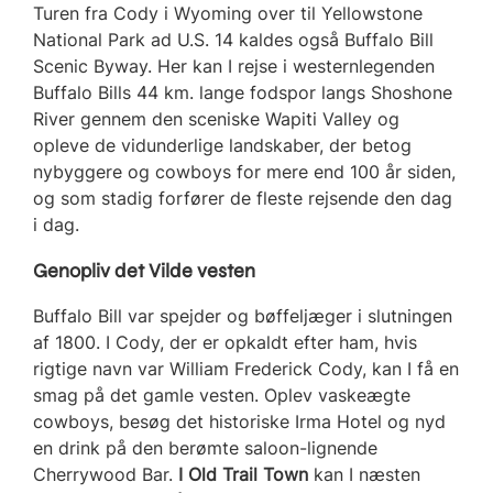
Turen fra Cody i Wyoming over til Yellowstone
National Park ad U.S. 14 kaldes også Buffalo Bill
Scenic Byway. Her kan I rejse i westernlegenden
Buffalo Bills 44 km. lange fodspor langs Shoshone
River gennem den sceniske Wapiti Valley og
opleve de vidunderlige landskaber, der betog
nybyggere og cowboys for mere end 100 år siden,
og som stadig forfører de fleste rejsende den dag
i dag.
Genopliv det Vilde vesten
Buffalo Bill var spejder og bøffeljæger i slutningen
af 1800. I Cody, der er opkaldt efter ham, hvis
rigtige navn var William Frederick Cody, kan I få en
smag på det gamle vesten. Oplev vaskeægte
cowboys, besøg det historiske Irma Hotel og nyd
en drink på den berømte saloon-lignende
Cherrywood Bar.
I Old Trail Town
kan I næsten