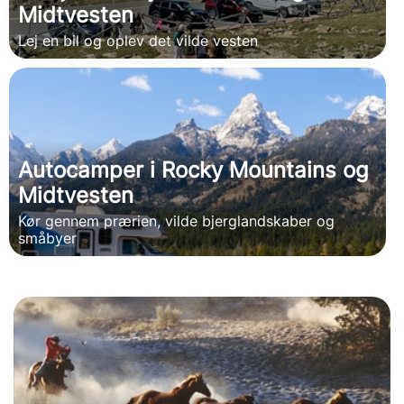
Midtvesten
Lej en bil og oplev det vilde vesten
Autocamper i Rocky Mountains og
Midtvesten
Kør gennem prærien, vilde bjerglandskaber og
småbyer