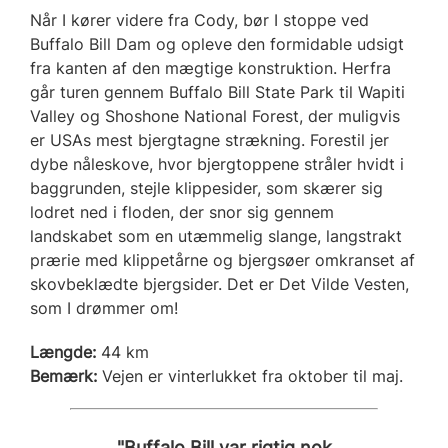
Når I kører videre fra Cody, bør I stoppe ved
Buffalo Bill Dam og opleve den formidable udsigt
fra kanten af den mægtige konstruktion. Herfra
går turen gennem Buffalo Bill State Park til Wapiti
Valley og Shoshone National Forest, der muligvis
er USAs mest bjergtagne strækning. Forestil jer
dybe nåleskove, hvor bjergtoppene stråler hvidt i
baggrunden, stejle klippesider, som skærer sig
lodret ned i floden, der snor sig gennem
landskabet som en utæmmelig slange, langstrakt
prærie med klippetårne og bjergsøer omkranset af
skovbeklædte bjergsider. Det er Det Vilde Vesten,
som I drømmer om!
Længde:
44 km
Bemærk:
Vejen er vinterlukket fra oktober til maj.
"Buffalo Bill var rigtig nok