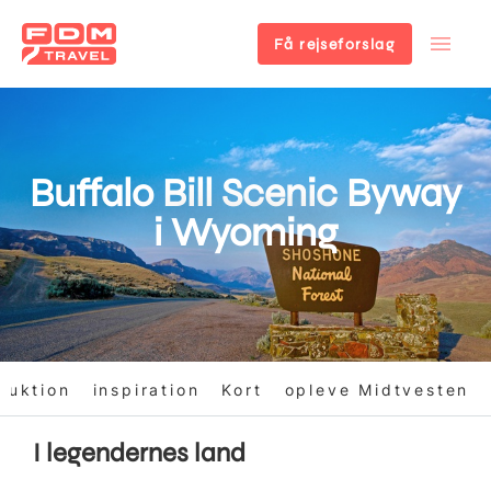
Få rejseforslag
Gå
til
hovedindhold
Buffalo Bill Scenic Byway
i Wyoming
duktion
inspiration
Kort
opleve Midtvesten
I legendernes land