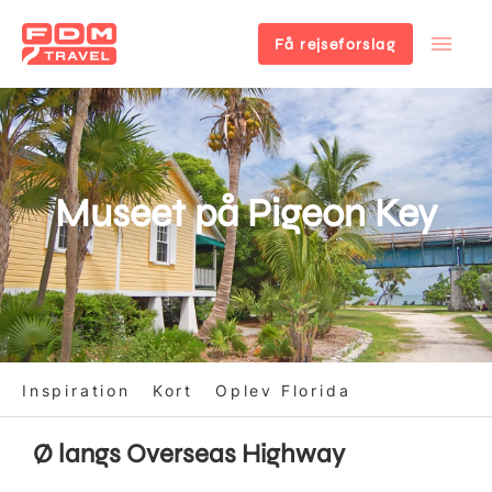
Få rejseforslag
Gå
til
hovedindhold
Museet på Pigeon Key
Inspiration
Kort
Oplev Florida
Ø langs Overseas Highway