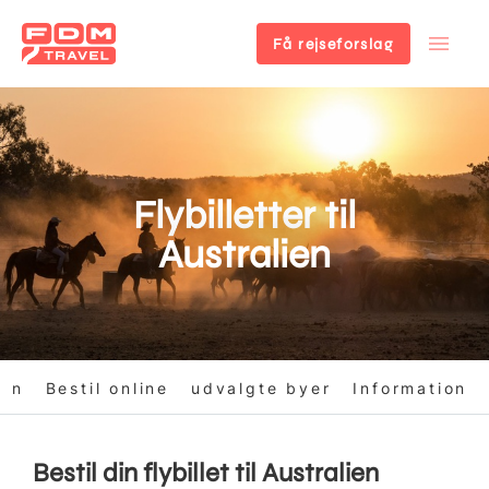
Få rejseforslag
Gå
til
hovedindhold
Flybilletter til
Australien
ion
Bestil online
udvalgte byer
Information
Bestil din flybillet til Australien