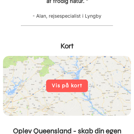
af frodig natur. "
- Alan, rejsespecialist i Lyngby
Kort
Vis på kort
Oplev Queensland - skab din egen