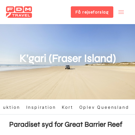
Få rejseforslag
Gå
til
hovedindhold
K’gari (Fraser Island)
oduktion
Inspiration
Kort
Oplev Queensland
Paradiset syd for Great Barrier Reef