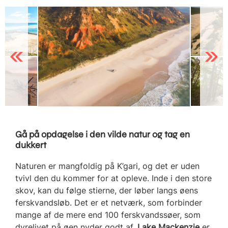
Previous
Next
Gå på opdagelse i den vilde natur og tag en
dukkert
Naturen er mangfoldig på K’gari, og det er uden
tvivl den du kommer for at opleve. Inde i den store
skov, kan du følge stierne, der løber langs øens
ferskvandsløb. Det er et netværk, som forbinder
mange af de mere end 100 ferskvandssøer, som
dyrelivet på øen nyder godt af.
Lake Mackenzie
er