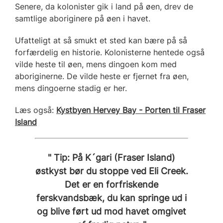
Senere, da kolonister gik i land på øen, drev de
samtlige aboriginere på øen i havet.
Ufatteligt at så smukt et sted kan bære på så
forfærdelig en historie. Kolonisterne hentede også
vilde heste til øen, mens dingoen kom med
aboriginerne. De vilde heste er fjernet fra øen,
mens dingoerne stadig er her.
Læs også:
Kystbyen Hervey Bay - Porten til Fraser
Island
" Tip: På K´gari (Fraser Island)
østkyst bør du stoppe ved Eli Creek.
Det er en forfriskende
ferskvandsbæk, du kan springe ud i
og blive ført ud mod havet omgivet