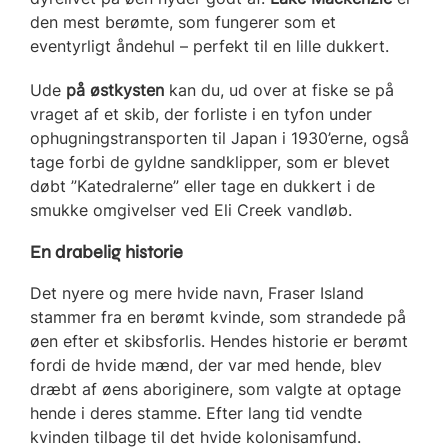
den mest berømte, som fungerer som et
eventyrligt åndehul – perfekt til en lille dukkert.
Ude
på østkysten
kan du, ud over at fiske se på
vraget af et skib, der forliste i en tyfon under
ophugningstransporten til Japan i 1930’erne, også
tage forbi de gyldne sandklipper, som er blevet
døbt ”Katedralerne” eller tage en dukkert i de
smukke omgivelser ved Eli Creek vandløb.
En drabelig historie
Det nyere og mere hvide navn, Fraser Island
stammer fra en berømt kvinde, som strandede på
øen efter et skibsforlis. Hendes historie er berømt
fordi de hvide mænd, der var med hende, blev
dræbt af øens aboriginere, som valgte at optage
hende i deres stamme. Efter lang tid vendte
kvinden tilbage til det hvide kolonisamfund.