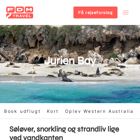
Få rejseforslag
Gå
til
hovedindhold
Jurien Bay
Book udflugt
Kort
Oplev Western Australia
Søløver, snorkling og strandliv lige
ved vandkanten