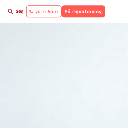
Søg
📞 70 11 60 11
Få rejseforslag
on
ry