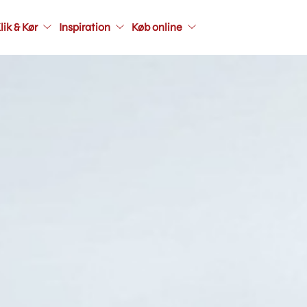
Main
lik & Kør
Inspiration
Køb online
navigati
seconda