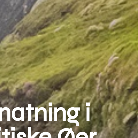
natning i
tiske Øer