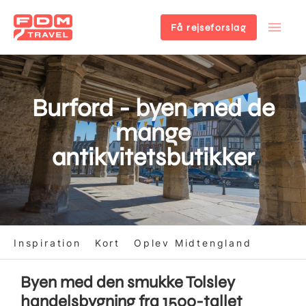
Få rejseforslag
Gå
til
hovedindhold
Burford - byen med de
mange
antikvitetsbutikker
Inspiration
Kort
Oplev Midtengland
Byen med den smukke Tolsley
handelsbygning fra 1500-tallet