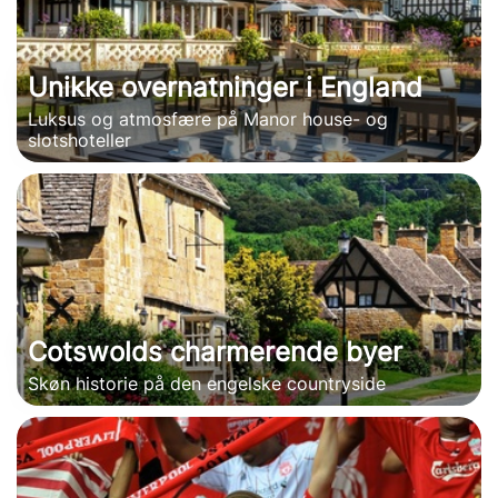
Unikke overnatninger i England
Luksus og atmosfære på Manor house- og
slotshoteller
Cotswolds charmerende byer
Skøn historie på den engelske countryside