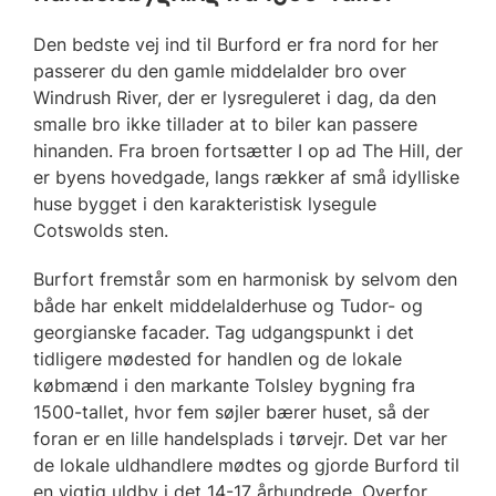
Den bedste vej ind til Burford er fra nord for her
passerer du den gamle middelalder bro over
Windrush River, der er lysreguleret i dag, da den
smalle bro ikke tillader at to biler kan passere
hinanden. Fra broen fortsætter I op ad The Hill, der
er byens hovedgade, langs rækker af små idylliske
huse bygget i den karakteristisk lysegule
Cotswolds sten.
Burfort fremstår som en harmonisk by selvom den
både har enkelt middelalderhuse og Tudor- og
georgianske facader. Tag udgangspunkt i det
tidligere mødested for handlen og de lokale
købmænd i den markante Tolsley bygning fra
1500-tallet, hvor fem søjler bærer huset, så der
foran er en lille handelsplads i tørvejr. Det var her
de lokale uldhandlere mødtes og gjorde Burford til
en vigtig uldby i det 14-17 århundrede. Overfor