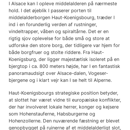
I Alsace kan I opleve middelalderen på nærmeste
hold. I det øjeblik I passerer porten til
middelalderborgen Haut-Koenigsbourg, træder I
ind i en forunderlig verden af rustninger,
vindeltrapper, våben og spiraltårne. Det er en
rigtig sjov oplevelse for både små og store at
udforske den store borg, der tidligere var hjem for
både borgfruer og stolte riddere. Fra Haut-
Koenigsburg, der ligger majestætisk isoleret på en
bjergtop i ca. 800 meters højde, har I en fantastisk
panoramaudsigt over Alsace-dalen, Vogeser-
bjergene og i klart vejr kan I se helt til Alperne.
Haut-Koenigsbourgs strategiske position betyder,
at slottet har været vidne til europæiske konflikter,
der har involveret lokale herrer, konger og kejsere
som Hohenstauferne, Habsburgerne og
Hohenzollerne. Den nuværende fæstning er blevet
genopbygget på ruinerne af et middelalderligt slot,