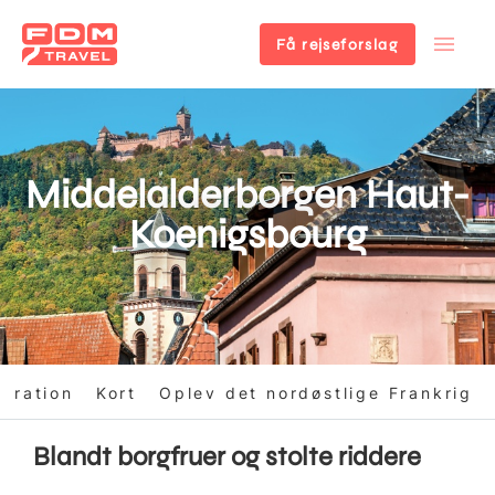
Få rejseforslag
Gå
til
hovedindhold
Middelalderborgen Haut-
Koenigsbourg
piration
Kort
Oplev det nordøstlige Frankrig
Blandt borgfruer og stolte riddere