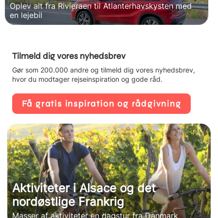
Oplev alt fra Rivieraen til Atlanterhavskysten med
en lejebil
Tilmeld dig vores nyhedsbrev
Gør som 200.000 andre og tilmeld dig vores nyhedsbrev,
hvor du modtager rejseinspiration og gode råd.
Få gratis inspiration og rådgivning
Aktiviteter i Alsace og det
nordøstlige Frankrig
Masser af aktiviteter en dagstur fra Danmark