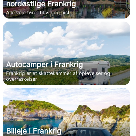
nordøstlige Frankrig
Alle veje fører til vin og historie
Autocamper i Frankrig
Frankrig er et skattekammer af oplevelser og
overraskelser
Billeje i Frankrig