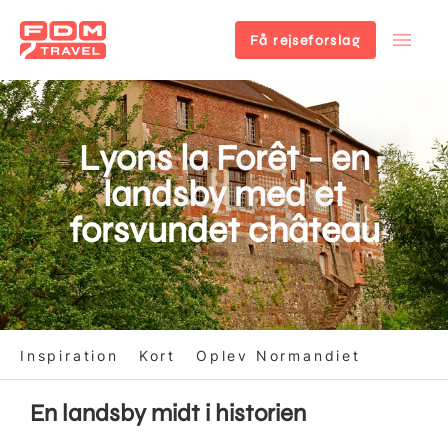
Få rejseforslag
Gå
til
hovedindhold
Lyons la Forêt - en
landsby med et
forsvundet château
Inspiration
Kort
Oplev Normandiet
En landsby midt i historien