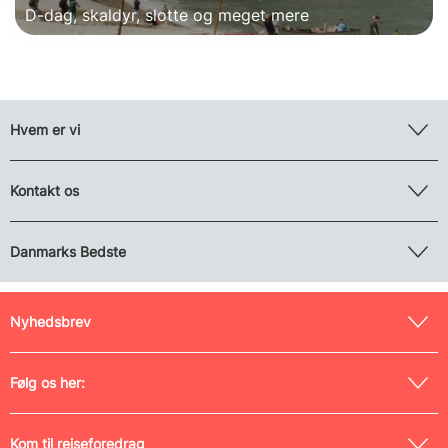
D-dag, skaldyr, slotte og meget mere
Hvem er vi
Kontakt os
Danmarks Bedste
Nyhedsbrev
Følg os her:
Kom til rejseforedrag