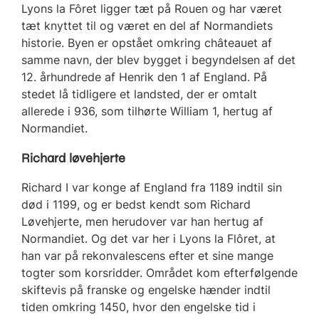
Lyons la Fôret ligger tæt på Rouen og har været
tæt knyttet til og været en del af Normandiets
historie. Byen er opstået omkring châteauet af
samme navn, der blev bygget i begyndelsen af det
12. århundrede af Henrik den 1 af England. På
stedet lå tidligere et landsted, der er omtalt
allerede i 936, som tilhørte William 1, hertug af
Normandiet.
Richard løvehjerte
Richard I var konge af England fra 1189 indtil sin
død i 1199, og er bedst kendt som Richard
Løvehjerte, men herudover var han hertug af
Normandiet. Og det var her i Lyons la Flôret, at
han var på rekonvalescens efter et sine mange
togter som korsridder. Området kom efterfølgende
skiftevis på franske og engelske hænder indtil
tiden omkring 1450, hvor den engelske tid i