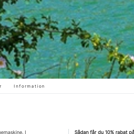
r
Information
øgemaskine. I
Sådan får du 10% rabat på 