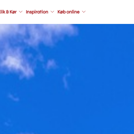
Main
navigatio
lik & Kør
Inspiration
Køb online
secondar