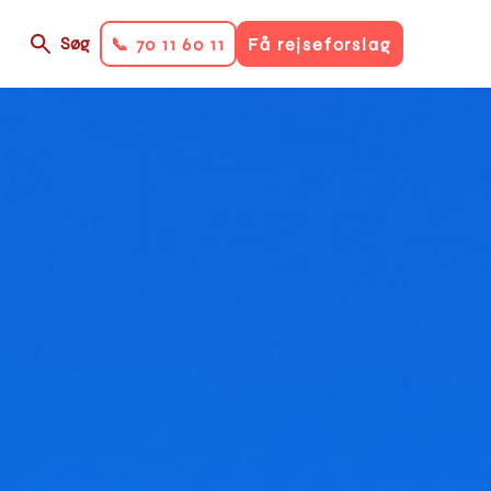
n
Søg
📞 70 11 60 11
Få rejseforslag
y