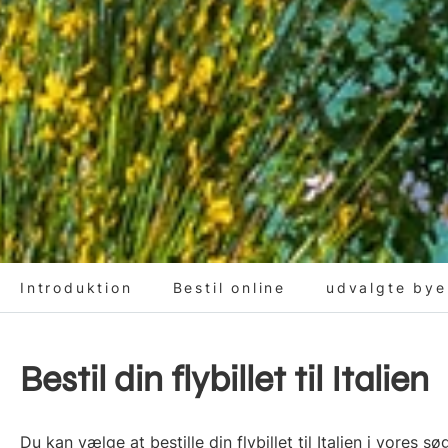
Introduktion
Bestil online
udvalgte bye
Bestil din flybillet til Italien
Du kan vælge at bestille din flybillet til Italien i vores s