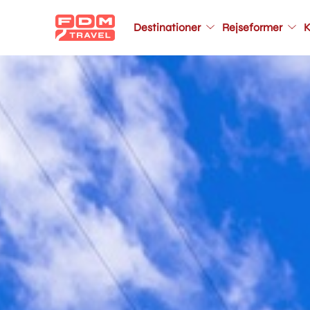
Main
navigation
Destinationer
Rejseformer
K
Gå
til
hovedindhold