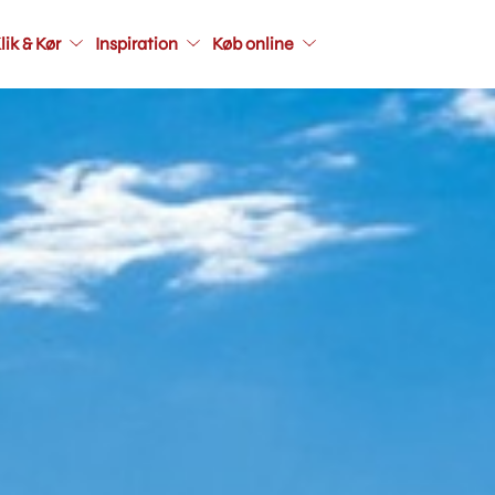
Main
lik & Kør
Inspiration
Køb online
navigati
seconda