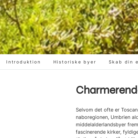
Introduktion
Historiske byer
Skab din e
Charmerende
Selvom det ofte er Toscan
naboregionen, Umbrien alde
middelalderlandsbyer fre
fascinerende kirker, fyldi