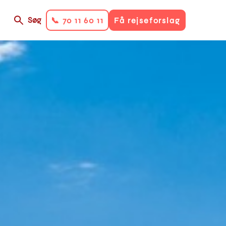
Søg
📞 70 11 60 11
Få rejseforslag
on
ry