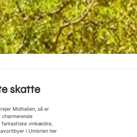
te skatte
jer Midtialien, så er
er charmerende
fantastiske vinkældre,
favoritbyer i Umbrien her