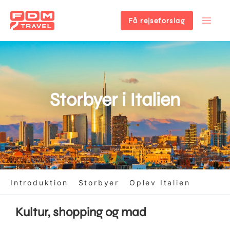
Få rejseforslag
Gå
til
hovedindhold
Storbyer i Italien
Introduktion
Storbyer
Oplev Italien
Kultur, shopping og mad