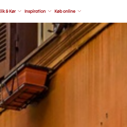
Main
lik & Kør
Inspiration
Køb online
navigati
seconda