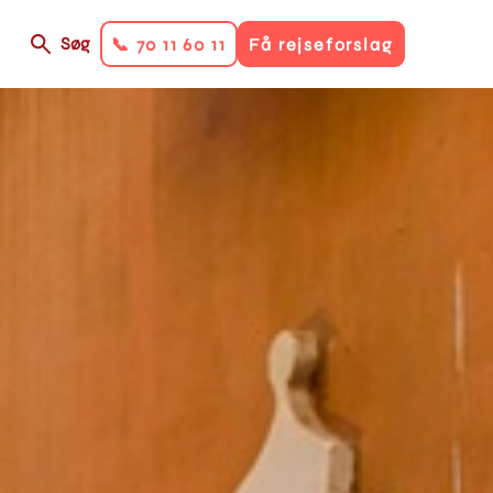
Søg
📞 70 11 60 11
Få rejseforslag
on
ry