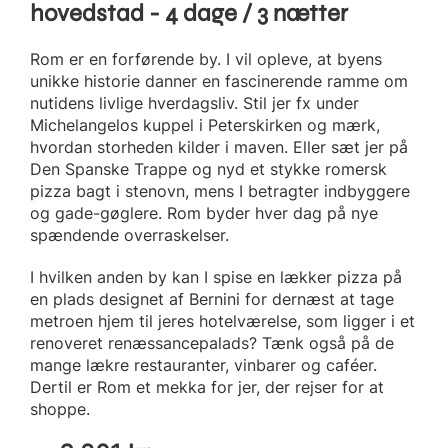
hovedstad - 4 dage / 3 nætter
Rom er en forførende by. I vil opleve, at byens
unikke historie danner en fascinerende ramme om
nutidens livlige hverdagsliv. Stil jer fx under
Michelangelos kuppel i Peterskirken og mærk,
hvordan storheden kilder i maven. Eller sæt jer på
Den Spanske Trappe og nyd et stykke romersk
pizza bagt i stenovn, mens I betragter indbyggere
og gade-gøglere. Rom byder hver dag på nye
spændende overraskelser.
I hvilken anden by kan I spise en lækker pizza på
en plads designet af Bernini for dernæst at tage
metroen hjem til jeres hotelværelse, som ligger i et
renoveret renæssancepalads? Tænk også på de
mange lækre restauranter, vinbarer og caféer.
Dertil er Rom et mekka for jer, der rejser for at
shoppe.