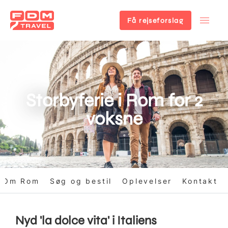
Få rejseforslag
Gå
til
hovedindhold
Storbyferie i Rom for 2
voksne
Om Rom
Søg og bestil
Oplevelser
Kontakt
Nyd 'la dolce vita' i Italiens