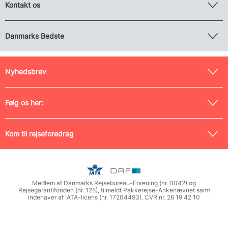
Kontakt os
Danmarks Bedste
Nyhedsbrev
Følg os her:
Kom til rejseforedrag
Medlem af Danmarks Rejsebureau-Forening (nr. 0042) og
Rejsegarantifonden (nr. 125), tilmeldt Pakkerejse-Ankenævnet samt
indehaver af IATA-licens (nr. 17204493). CVR nr. 26 19 42 10