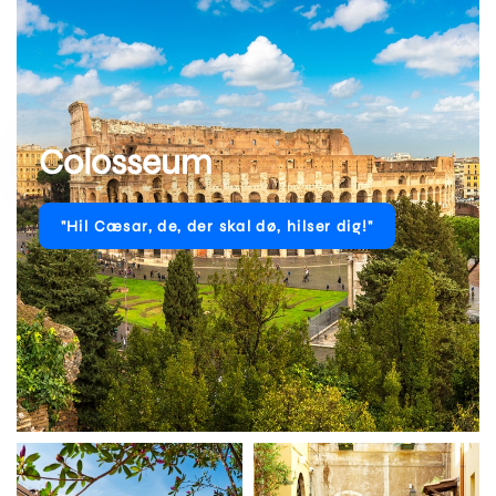
Colosseum
"Hil Cæsar, de, der skal dø, hilser dig!"