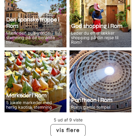
Den spanske trappe i
Rom
God shopping i Rom
Mærk den pulserende
Leder du efter lækker
stemning på de berømte
shopping på din rejse til
trin
Rom?
Markeder i Rom
Pantheon i Rom
5 lokale markeder med
herlig kaotisk stemning
Roms gamle tempel
5 ud af 9 viste
vis flere