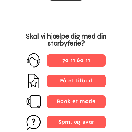
Skal vi hjælpe dig med din
storbyferie?
70 11 60 11
Få et tilbud
Book et møde
Spm. og svar