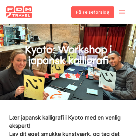
Få rejseforslag
Gå
til
hovedindhold
Kyoto: Workshop i
japansk kalligrafi
Lær japansk kalligrafi i Kyoto med en venlig
ekspert!
Lav dit eget smukke kunstværk, og tag det