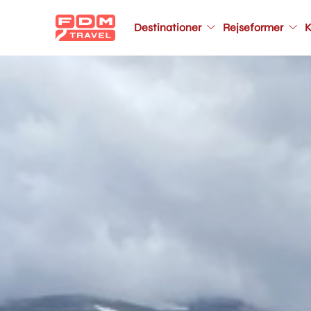
Main
Destinationer
Rejseformer
K
navigation
Gå
til
hovedindhold