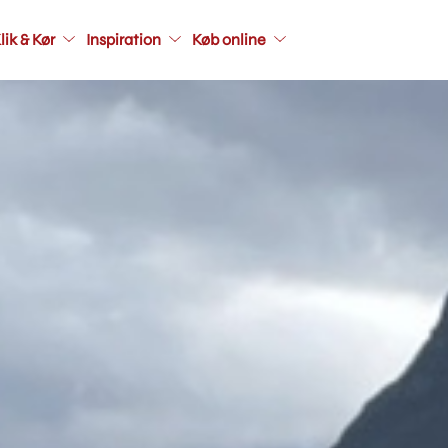
Main
lik & Kør
Inspiration
Køb online
navigati
seconda