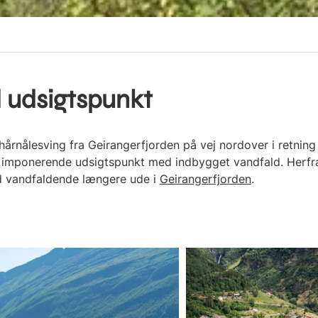
 udsigtspunkt
hårnålesving fra Geirangerfjorden på vej nordover i retning 
t imponerende udsigtspunkt med indbygget vandfald. Herfra 
 vandfaldende længere ude i
Geirangerfjorden
.