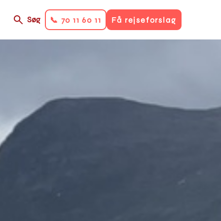
Søg
📞 70 11 60 11
Få rejseforslag
on
ry