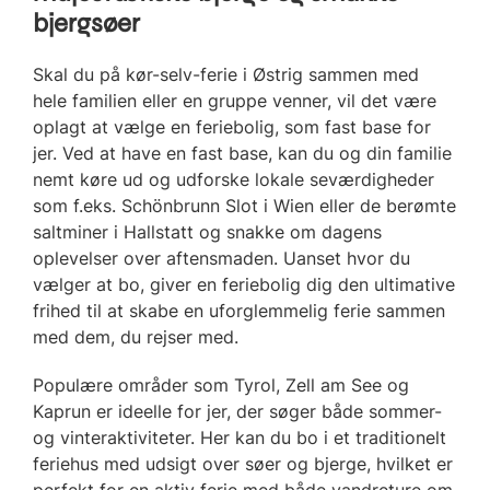
bjergsøer
Skal du på kør-selv-ferie i Østrig sammen med
hele familien eller en gruppe venner, vil det være
oplagt at vælge en feriebolig, som fast base for
jer. Ved at have en fast base, kan du og din familie
nemt køre ud og udforske lokale seværdigheder
som f.eks. Schönbrunn Slot i Wien eller de berømte
saltminer i Hallstatt og snakke om dagens
oplevelser over aftensmaden. Uanset hvor du
vælger at bo, giver en feriebolig dig den ultimative
frihed til at skabe en uforglemmelig ferie sammen
med dem, du rejser med.
Populære områder som Tyrol, Zell am See og
Kaprun er ideelle for jer, der søger både sommer-
og vinteraktiviteter. Her kan du bo i et traditionelt
feriehus med udsigt over søer og bjerge, hvilket er
perfekt for en aktiv ferie med både vandreture om