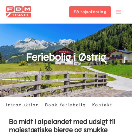
Få rejseforslag
Gå
til
hovedindhold
Feriebolig i Østrig
Introduktion
Book feriebolig
Kontakt
Bo midt i alpelandet med udsigt til
majestætiske bjerge og smukke