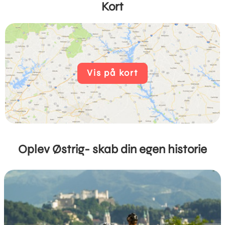
Kort
Vis på kort
Oplev Østrig- skab din egen historie