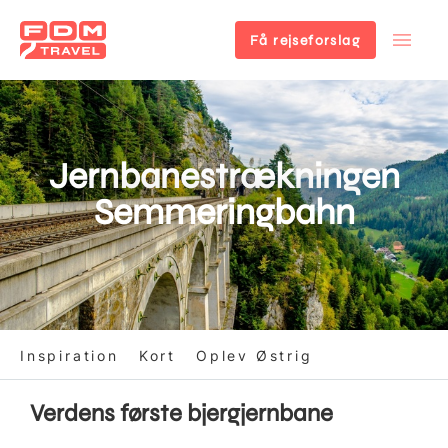
Få rejseforslag
Gå
til
hovedindhold
Jernbanestrækningen
Semmeringbahn
Inspiration
Kort
Oplev Østrig
Verdens første bjergjernbane