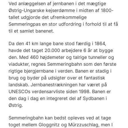
Ved anlæggelsen af jernbanen i det mægtige
Østrig-Ungarske kejserdømme i midten af 1800-
tallet udgjorde det ufremkommelige
Semmeringpas en stor udfordring i forhold til at få
til et samlet banenet.
Da den 41 km lange bane stod færdig i 1864,
havde det taget 20.000 arbejdere 6 år at bygge
den. Med 460 højdemeter og talrige tunneller og
viadukter, regnes Semmeringbahn som den første
rigtige bjergjernbane i verden. Banen er stadig i
brug og byder på udsigter over et fantastisk
landskab. Jernbanestrækningen har været på
UNESCOs verdensarvliste siden 1998. Banen er
den dag i dag en integreret del af Sydbanen i
Østrig.
Semmeringbahn kan bedst opleves ved at tage
toget mellem Gloggnitz og Mürzzuschlag, men I