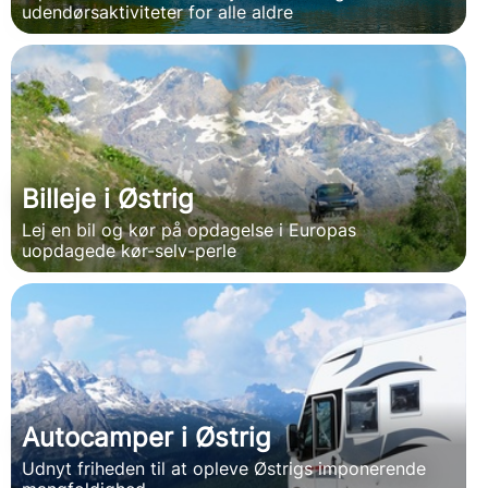
udendørsaktiviteter for alle aldre
Billeje i Østrig
Lej en bil og kør på opdagelse i Europas
uopdagede kør-selv-perle
Autocamper i Østrig
Udnyt friheden til at opleve Østrigs imponerende