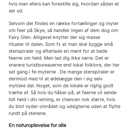
hvis man ellers kan forestille sig, hvordan sådan et
ser ud.
Selvom der findes en række fortællinger og myter
om feer på Skye, så handler ingen af dem dog om
Fairy Glen. Alligevel knytter der sig masse
ritualer til dalen. Som fx at man skal bygge små
stenspiraler og efterlade en mønt for at bede
feerne om held. Men lad dig ikke narre. Det er
snarere turistbureauerne end lokal folklore, der har
sat gang i fe-myterne . De mange stenspiraler er
derimod med til at ødelægge den i sig selv
mytiske dal. Noget, som de lokale er rigtig godt
trætte af. Så hvis du håber på, at feerne vil sende
lidt held i din retning, er chancen nok større, hvis
du blot nyder området og udsigterne uden at flytte
rundt på stenene.
En naturoplevelse for alle