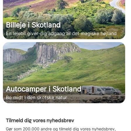
Billeje i Skotland
En lejebil giver dig adgang til det magiske højland
Autocamper i Skotland
Bo midt i den skotske natur
Tilmeld dig vores nyhedsbrev
Gør som 200.000 andre og tilmeld dig vores nyhedsbrev,