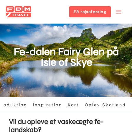
Få rejseforslag
Gå
til
hovedindhold
Fe-dalen Fairy Glen på
Isle of Skye
troduktion
Inspiration
Kort
Oplev Skotland
Vil du opleve et vaskeægte fe-
landskab?