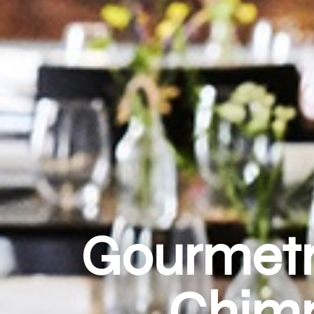
Gourmetr
Chimn