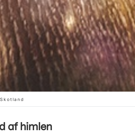
 Skotland
id af himlen