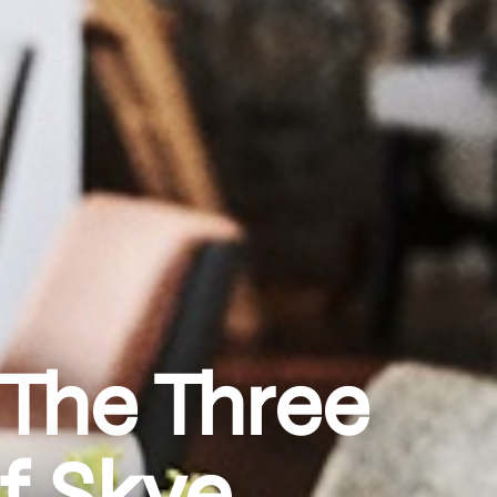
The Three
f Skye