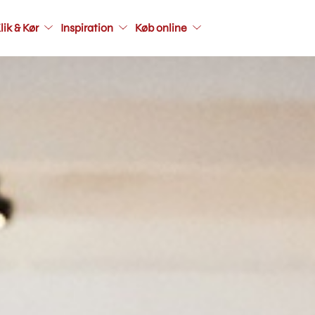
Main
lik & Kør
Inspiration
Køb online
navigati
seconda