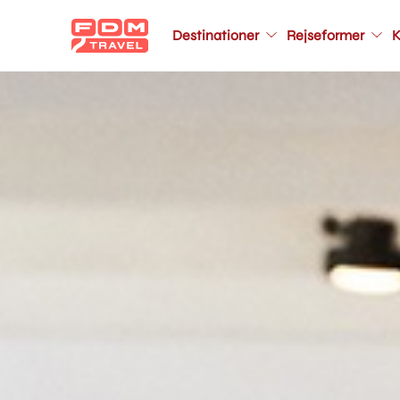
Main
Destinationer
Rejseformer
K
navigation
Gå
til
hovedindhold