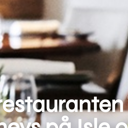
estauranten 
eys på Isle o