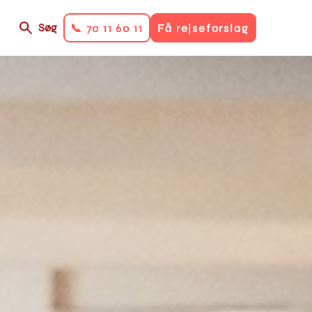
Søg
📞 70 11 60 11
Få rejseforslag
on
ry