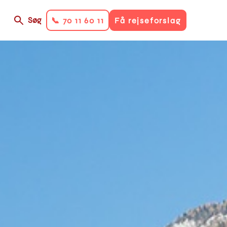
Søg
📞 70 11 60 11
Få rejseforslag
on
ry