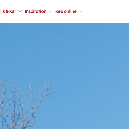
Main
lik & Kør
Inspiration
Køb online
navigati
seconda