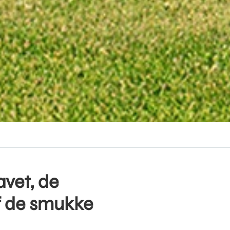
avet, de
af de smukke