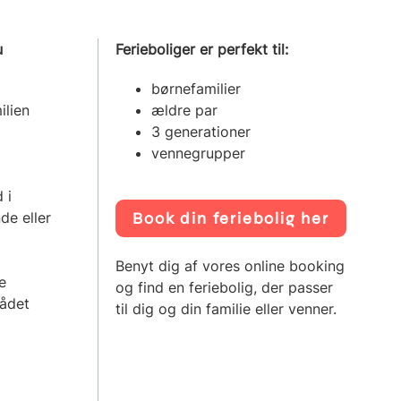
u
Ferieboliger er perfekt til:
børnefamilier
ilien
ældre par
3 generationer
vennegrupper
 i
Book din feriebolig her
de eller
Benyt dig af vores online booking
e
og find en feriebolig, der passer
mrådet
til dig og din familie eller venner.