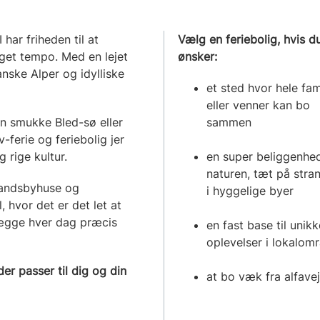
har friheden til at
Vælg en feriebolig, hvis d
 eget tempo. Med en lejet
ønsker:
anske Alper og idylliske
et sted hvor hele fam
eller venner kan bo
en smukke Bled-sø eller
sammen
-ferie og feriebolig jer
 rige kultur.
en super beliggenhed
naturen, tæt på stran
 landsbyhuse og
i hyggelige byer
, hvor det er det let at
nlægge hver dag præcis
en fast base til unikk
oplevelser i lokalo
er passer til dig og din
at bo væk fra alfavej