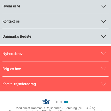
Hvem er vi
Kontakt os
Danmarks Bedste
Nyhedsbrev
Følg os her:
Kom til rejseforedrag
Medlem af Danmarks Rejsebureau-Forening (nr. 0042) og