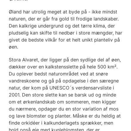
Øland har utrolig meget at byde på - ikke mindst
naturen, der er går fra gold til frodige landskaber.
Den kalkrige undergrund og det tørre klima, der
pludselig kan skifte til nedbør i store mængder, har
givet de bedste vilkår for et helt unikt planteliv på
øen.
Stora Alvaret, der ligger på den sydlige del af øen,
dækker over en kalkstensslette på hele 500 km².
Du oplever bedst naturområdet ved at snøre
vandreskoene og gå på opdagelse i den særegne
natur, der kom på UNESCO´s verdensarvsliste i
2001. Den store slette kan se barsk ud og minde
om et ørkenlandskab om sommeren, men kigger
du nærmere, opdager du en stor variation af mos
og lave blomster og planter. Måske er du heldig at
finde orkidéer i kalkunderlagets sprækker, men
hold også øje med kugleblomsten, der er