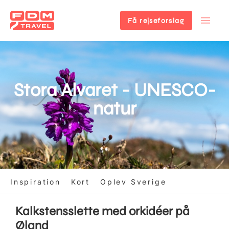
Få rejseforslag
Gå
til
hovedindhold
Stora Alvaret - UNESCO-
natur
Inspiration
Kort
Oplev Sverige
Kalkstensslette med orkidéer på
Øland