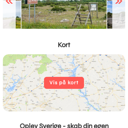
Previous
Next
Kort
Vis på kort
Oplev Sverige - skab din egen