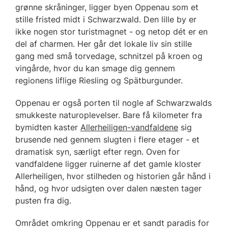
grønne skråninger, ligger byen Oppenau som et
stille fristed midt i Schwarzwald. Den lille by er
ikke nogen stor turistmagnet - og netop dét er en
del af charmen. Her går det lokale liv sin stille
gang med små torvedage, schnitzel på kroen og
vingårde, hvor du kan smage dig gennem
regionens liflige Riesling og Spätburgunder.
Oppenau er også porten til nogle af Schwarzwalds
smukkeste naturoplevelser. Bare få kilometer fra
bymidten kaster
Allerheiligen-vandfaldene
sig
brusende ned gennem slugten i flere etager - et
dramatisk syn, særligt efter regn. Oven for
vandfaldene ligger ruinerne af det gamle kloster
Allerheiligen, hvor stilheden og historien går hånd i
hånd, og hvor udsigten over dalen næsten tager
pusten fra dig.
Området omkring Oppenau er et sandt paradis for