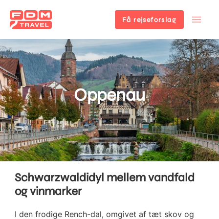
Få rejseforslag
Gå
til
hovedindhold
Oppenau
Schwarzwaldidyl mellem vandfald
og vinmarker
I den frodige Rench-dal, omgivet af tæt skov og