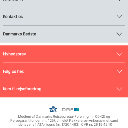
Kontakt os
Danmarks Bedste
Nyhedsbrev
Følg os her:
Kom til rejseforedrag
Medlem af Danmarks Rejsebureau-Forening (nr. 0042) og
Rejsegarantifonden (nr. 125), tilmeldt Pakkerejse-Ankenævnet samt
indehaver af IATA-licens (nr. 17204493). CVR nr. 26 19 42 10