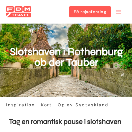
Få rejseforslag
Gå
til
hovedindhold
Slotshaven i Rothenburg
ob der Tauber
Inspiration
Kort
Oplev Sydtyskland
Tag en romantisk pause i slotshaven