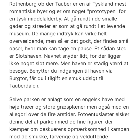
Rothenburg ob der Tauber er en af Tyskland mest
romantiske byer og er om noget "prototypen" for
en tysk middelalderby. At gå rundt i de smalle
gader og stræder er som at gå rundt i et levende
museum. De mange indtryk kan virke helt
overvældende, men så er det godt, der findes små
oaser, hvor man kan tage en pause. Et sådan sted
er Slotshaven. Navnet snyder lidt, for der ligger
ikke noget slot mere. Men haven er stadig værd at
besøge. Benytter du indgangen til haven via
Burgtor, får du i tilgift en smuk udsigt til
Tauberdalen.
Selve parken er anlagt som en engelsk have med
høje træer og store græsplæner men også med en
allegori over de fire årstider. Fotoentusiaster elsker
denne del af parken med de fine figurer, der
kæmper om beskuerens opmærksomhed i kampen
mod de smukke, farverige og velduftende