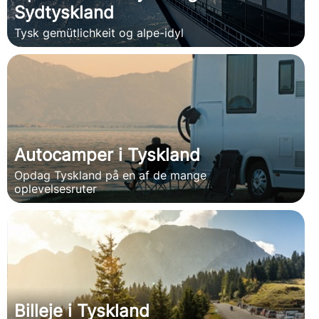
Sydtyskland
Tysk gemütlichkeit og alpe-idyl
Autocamper i Tyskland
Opdag Tyskland på en af de mange
oplevelsesruter
Billeje i Tyskland