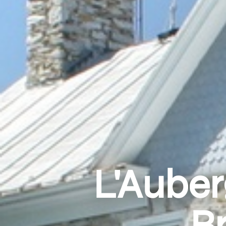
L'Auber
B