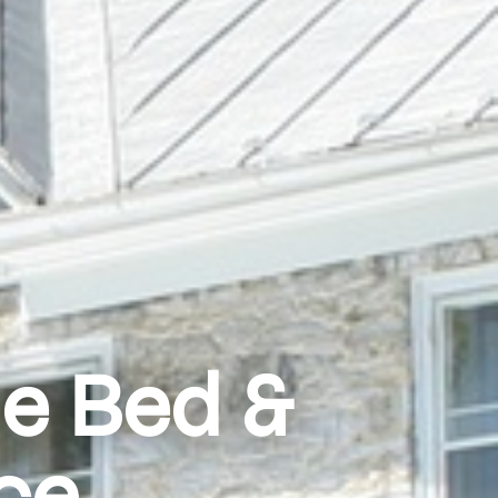
le Bed &
ce