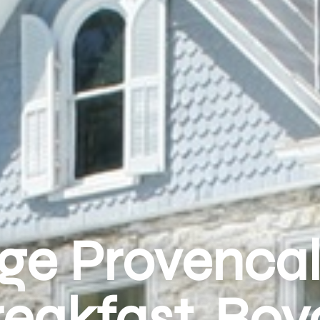
ge Provenca
reakfast, Boy