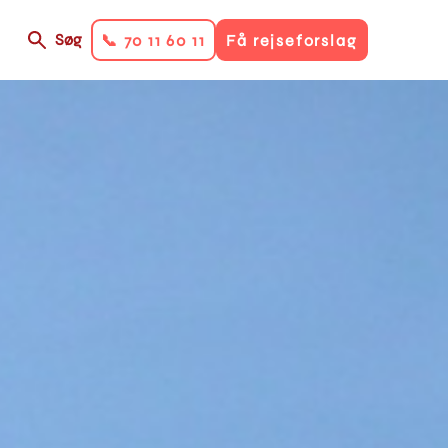
Søg
📞 70 11 60 11
Få rejseforslag
on
ry