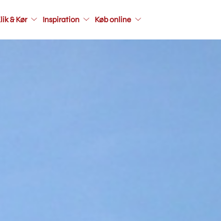
Main
lik & Kør
Inspiration
Køb online
navigati
seconda