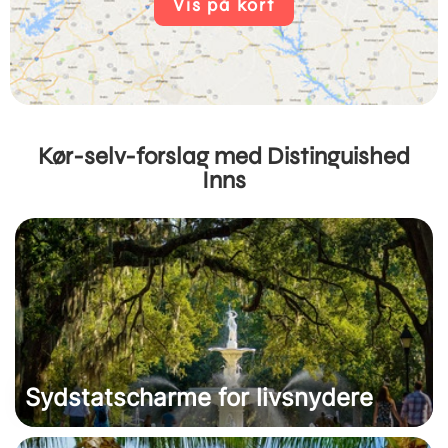
Vis på kort
Kør-selv-forslag med Distinguished
Inns
Sydstatscharme for livsnydere