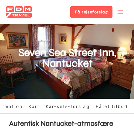
Få rejseforslag
Gå
til
hovedindhold
Seven Sea Street Inn,
Nantucket
ormation
Kort
Kør-selv-forslag
Få et tilbud
Autentisk Nantucket-atmosfære