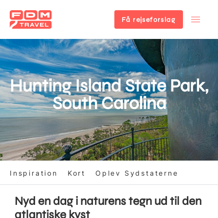
Få rejseforslag
Gå
til
hovedindhold
Hunting Island State Park,
South Carolina
Inspiration
Kort
Oplev Sydstaterne
Nyd en dag i naturens tegn ud til den
atlantiske kyst