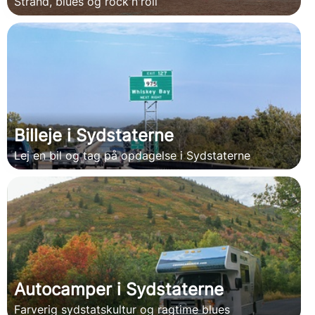
Strand, blues og rock'n'roll
Billeje i Sydstaterne
Lej en bil og tag på opdagelse i Sydstaterne
Autocamper i Sydstaterne
Farverig sydstatskultur og ragtime blues