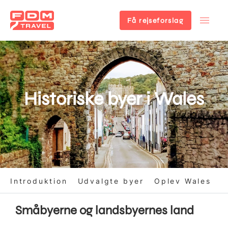
Få rejseforslag
Gå
til
hovedindhold
Historiske byer i Wales
Introduktion
Udvalgte byer
Oplev Wales
Småbyerne og landsbyernes land