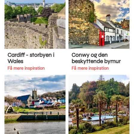
Cardiff - storbyen i
Conwy og den
Wales
beskyttende bymur
Få mere inspiration
Få mere inspiration