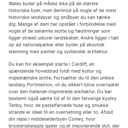
Wales byder på måske ikke på de største
historiske byer, men derimod på nogle af de mest
historiske landsbyer og småbyer du kan tænke
dig. Mange af dem har opstået i forbiindelse med
nogle af de berømte slotte og fæstininger som
ligger strøed udover landskabet. Andre ligger i tæt
op ad nationalparker eller byder på eksotisk
stemning med palmer og sydlandsk artitektur.
Du kan for eksempel starte i Cardiff, en
spændende hovedstad fyldt med kultur og
majestætiske slotte. Fortsætter du til den unikke
landsby Portmeirion, vil du sikkert blive overrasket
over den italiensk-inspirerede arkitektur. Du bør
bestemt også sætte tid af til den farverige kystky
Tenby, hvor de pastelfarvede huse og smukke
strande er ideel til en overnatning eller to. Afslut
din rejse i middelalderbyen Conwy, hvor
brostensbelagte gader og et imponerende slot, der