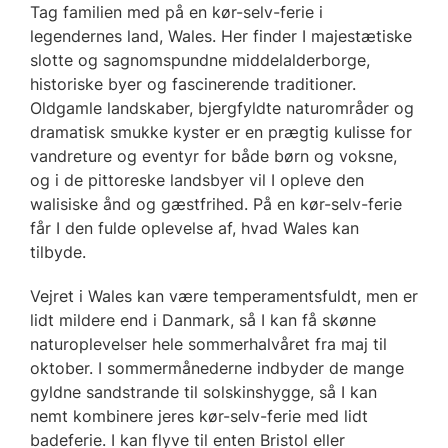
Tag familien med på en kør-selv-ferie i
legendernes land, Wales. Her finder I majestætiske
slotte og sagnomspundne middelalderborge,
historiske byer og fascinerende traditioner.
Oldgamle landskaber, bjergfyldte naturområder og
dramatisk smukke kyster er en prægtig kulisse for
vandreture og eventyr for både børn og voksne,
og i de pittoreske landsbyer vil I opleve den
walisiske ånd og gæstfrihed. På en kør-selv-ferie
får I den fulde oplevelse af, hvad Wales kan
tilbyde.
Vejret i Wales kan være temperamentsfuldt, men er
lidt mildere end i Danmark, så I kan få skønne
naturoplevelser hele sommerhalvåret fra maj til
oktober. I sommermånederne indbyder de mange
gyldne sandstrande til solskinshygge, så I kan
nemt kombinere jeres kør-selv-ferie med lidt
badeferie. I kan flyve til enten Bristol eller