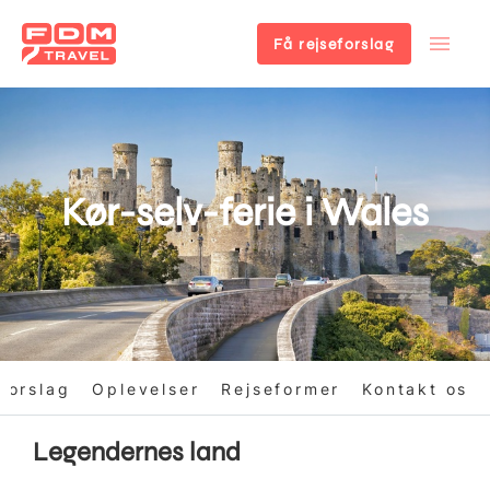
Få rejseforslag
Gå
til
hovedindhold
Kør-selv-ferie i Wales
forslag
Oplevelser
Rejseformer
Kontakt os
Legendernes land