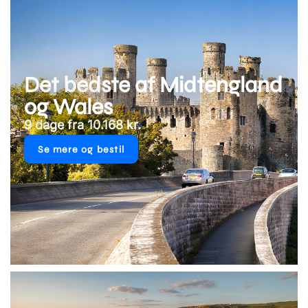
Det bedste af Midtengland
og Wales
9 dage fra 10.168 kr.
Se mere og bestil