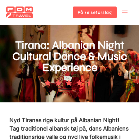
Få rejseforslag
Gå
til
hovedindhold
Tirana: Albanian Night
Cultural Dance & Music
Experience
Nyd Tiranas rige kultur på Albanian Night!
Tag traditionel albansk tøj på, dans Albaniens
traditionsrige valle og nyd live folkemusik i