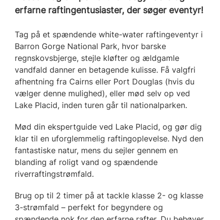
erfarne raftingentusiaster, der søger eventyr!
Tag på et spændende white-water raftingeventyr i
Barron Gorge National Park, hvor barske
regnskovsbjerge, stejle kløfter og ældgamle
vandfald danner en betagende kulisse. Få valgfri
afhentning fra Cairns eller Port Douglas (hvis du
vælger denne mulighed), eller mød selv op ved
Lake Placid, inden turen går til nationalparken.
Mød din ekspertguide ved Lake Placid, og gør dig
klar til en uforglemmelig raftingoplevelse. Nyd den
fantastiske natur, mens du sejler gennem en
blanding af roligt vand og spændende
riverraftingstrømfald.
Brug op til 2 timer på at tackle klasse 2- og klasse
3-strømfald – perfekt for begyndere og
spændende nok for den erfarne rafter. Du behøver