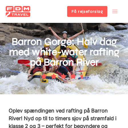
Få rejseforslag
Gå
til
hovedindhold
Barron Gorge: Halv dag
med white-water rafting
på Barron River
Oplev spændingen ved rafting på Barron
River! Nyd op til to timers sjov på strømfald i
klasse 2 og 3 – perfekt for begyndere og