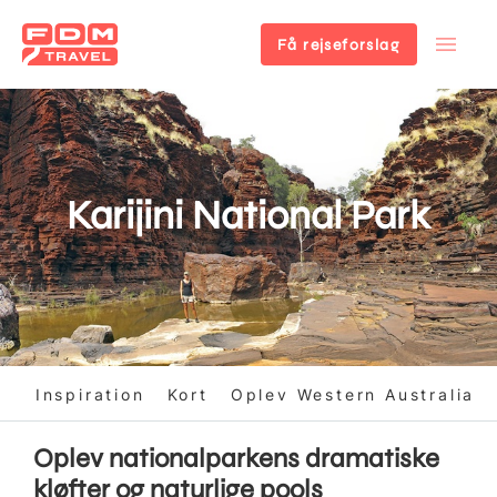
Få rejseforslag
Gå
til
hovedindhold
Karijini National Park
on
Inspiration
Kort
Oplev Western Australia
Oplev nationalparkens dramatiske
kløfter og naturlige pools