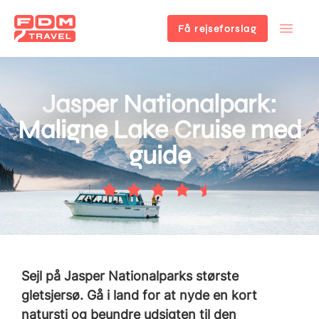
Få rejseforslag
Gå
til
hovedindhold
Jasper Nationalpark:
Maligne Lake Cruise med
guide
Sejl på Jasper Nationalparks største
gletsjersø. Gå i land for at nyde en kort
natursti og beundre udsigten til den