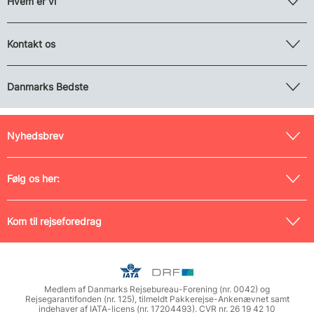
Hvem er vi
Kontakt os
Danmarks Bedste
Nyhedsbrev
Følg os her:
Kom til rejseforedrag
Medlem af Danmarks Rejsebureau-Forening (nr. 0042) og
Rejsegarantifonden (nr. 125), tilmeldt Pakkerejse-Ankenævnet samt
indehaver af IATA-licens (nr. 17204493). CVR nr. 26 19 42 10