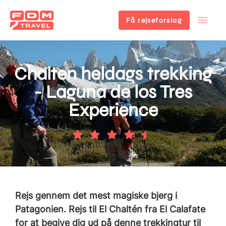
Få rejseforslag
Gå
til
hovedindhold
Chalten heldags trekking
- Laguna de los Tres
Experience
Rejs gennem det mest magiske bjerg i
Patagonien. Rejs til El Chaltén fra El Calafate
for at begive dig ud på denne trekkingtur til