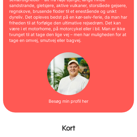
sandstrande, gletsjere, aktive vulkaner, storslåede gejsere,
regnskove, brusende floder til et enestående og unikt
dyreliv. Det opleves bedst på en kør-selv-ferie, da man har
friheden til at forfølge den ultimative rejsedrøm. Det kan
være i et motorhome, på motorcykel eller i bil. Man er ikke
tvunget til at tage den lige vej – men har muligheden for at
tage en omvej, smutvej eller bagvej.
Besøg min profil her
Kort