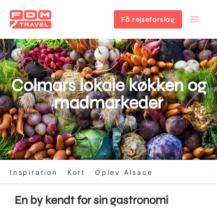
Få rejseforslag
Gå
til
hovedindhold
Colmars lokale køkken og
madmarkeder
Inspiration
Kort
Oplev Alsace
En by kendt for sin gastronomi