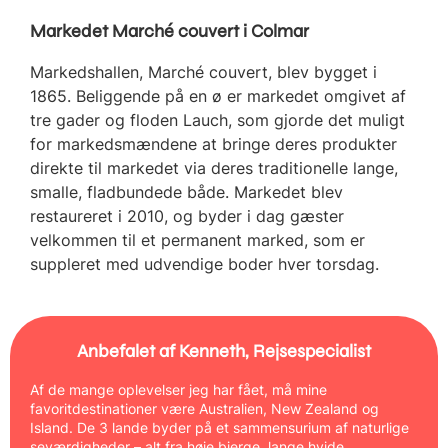
Markedet Marché couvert i Colmar
Markedshallen, Marché couvert, blev bygget i
1865. Beliggende på en ø er markedet omgivet af
tre gader og floden Lauch, som gjorde det muligt
for markedsmændene at bringe deres produkter
direkte til markedet via deres traditionelle lange,
smalle, fladbundede både. Markedet blev
restaureret i 2010, og byder i dag gæster
velkommen til et permanent marked, som er
suppleret med udvendige boder hver torsdag.
Anbefalet af Kenneth, Rejsespecialist
Af de mange oplevelser jeg har fået, må mine
favoritdestinationer være Australien, New Zealand og
Island. De 3 lande byder på et sammensurium af naturlige
seværdigheder – alt fra høje bjerge, lange hvide