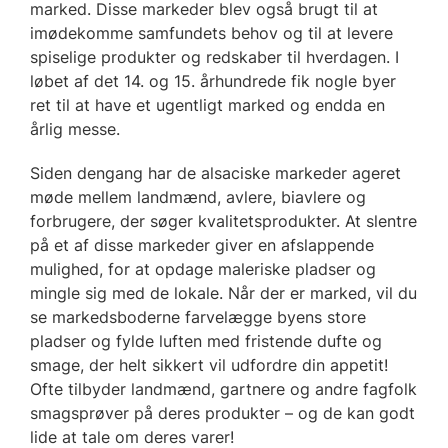
marked. Disse markeder blev også brugt til at
imødekomme samfundets behov og til at levere
spiselige produkter og redskaber til hverdagen. I
løbet af det 14. og 15. århundrede fik nogle byer
ret til at have et ugentligt marked og endda en
årlig messe.
Siden dengang har de alsaciske markeder ageret
møde mellem landmænd, avlere, biavlere og
forbrugere, der søger kvalitetsprodukter. At slentre
på et af disse markeder giver en afslappende
mulighed, for at opdage maleriske pladser og
mingle sig med de lokale. Når der er marked, vil du
se markedsboderne farvelægge byens store
pladser og fylde luften med fristende dufte og
smage, der helt sikkert vil udfordre din appetit!
Ofte tilbyder landmænd, gartnere og andre fagfolk
smagsprøver på deres produkter – og de kan godt
lide at tale om deres varer!