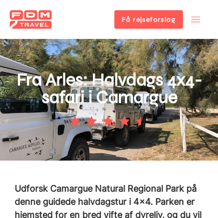
Få rejseforslag
Gå
til
hovedindhold
Fra Arles: Halvdags 4x4-
safari i Camargue
Udforsk Camargue Natural Regional Park på
denne guidede halvdagstur i 4x4. Parken er
hjemsted for en bred vifte af dyreliv, og du vil