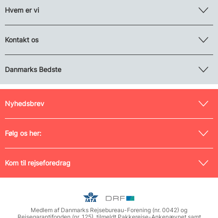
Hvem er vi
Kontakt os
Danmarks Bedste
Nyhedsbrev
Følg os her:
Kom til rejseforedrag
Medlem af Danmarks Rejsebureau-Forening (nr. 0042) og
Rejsegarantifonden (nr. 125), tilmeldt Pakkerejse-Ankenævnet samt