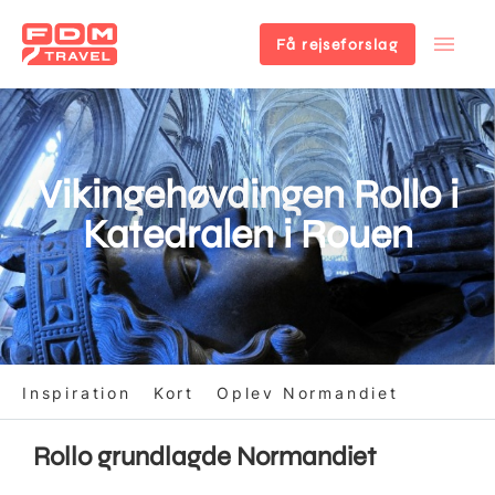
Få rejseforslag
Gå
til
hovedindhold
Vikingehøvdingen Rollo i
Katedralen i Rouen
Inspiration
Kort
Oplev Normandiet
Rollo grundlagde Normandiet