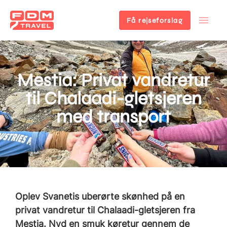
Få rejseforslag
Gå
til
hovedindhold
Mestia: Privat vandretur
til Chalaadi-gletsjeren
med transport
Oplev Svanetis uberørte skønhed på en
privat vandretur til Chalaadi-gletsjeren fra
Mestia. Nyd en smuk køretur gennem de