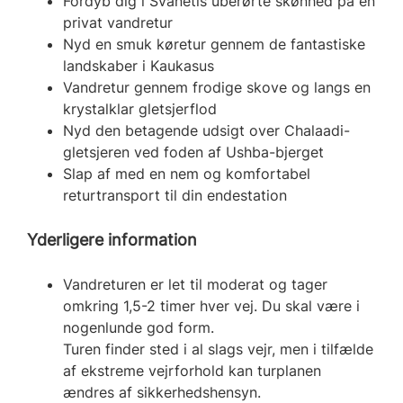
Fordyb dig i Svanetis uberørte skønhed på en
privat vandretur
Nyd en smuk køretur gennem de fantastiske
landskaber i Kaukasus
Vandretur gennem frodige skove og langs en
krystalklar gletsjerflod
Nyd den betagende udsigt over Chalaadi-
gletsjeren ved foden af Ushba-bjerget
Slap af med en nem og komfortabel
returtransport til din endestation
Yderligere information
Vandreturen er let til moderat og tager
omkring 1,5-2 timer hver vej. Du skal være i
nogenlunde god form.
Turen finder sted i al slags vejr, men i tilfælde
af ekstreme vejrforhold kan turplanen
ændres af sikkerhedshensyn.