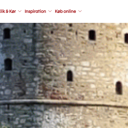
Main
lik & Kør
Inspiration
Køb online
navigati
seconda