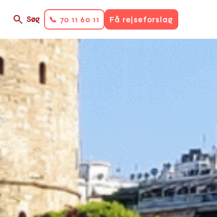
Søg
📞 70 11 60 11
Få rejseforslag
on
ry