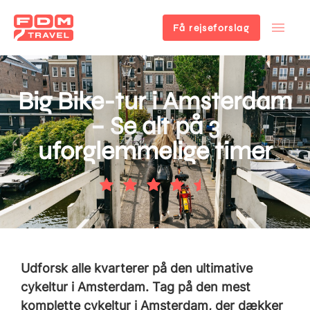
Få rejseforslag
Gå
til
hovedindhold
Big Bike-tur i Amsterdam
– Se alt på 3
uforglemmelige timer
Udforsk alle kvarterer på den ultimative
cykeltur i Amsterdam. Tag på den mest
komplette cykeltur i Amsterdam, der dækker