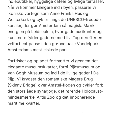
indiebutikker, hyggelige caféer og livlige terrasser.
Når vi kommer længere ind i byen, passerer vi
ikoniske vartegn som Anne Franks Hus og
Westerkerk og cykler langs de UNESCO-fredede
kanaler, der gør Amsterdam så magisk. Mærk
energien på Leidseplein, hvor gademusikanter og
kunstnere fylder gaderne med liv. Tag derefter en
velfortjent pause i den grønne oase Vondelpark,
Amsterdams mest elskede park.
Forfrisket og opladet fortsætter vi gennem det
elegante museumskvarter, forbi Rijksmuseum og
Van Gogh Museum og ind i de livlige gader i De
Pijp. Vi krydser den romantiske Magere Brug
(Skinny Bridge) over Amstel-floden og cykler forbi
den storslåede synagoge, det rørende Holocaust-
mindesmærke, Artis Zoo og det imponerende
maritime kvarter.