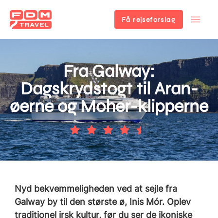
Få rejseforslag
Gå
til
hovedindhold
Fra Galway:
Dagskrydstogt til Aran-
øerne og Moher-klipperne
Nyd bekvemmeligheden ved at sejle fra
Galway by til den største ø, Inis Mór. Oplev
traditionel irsk kultur, før du ser de ikoniske