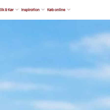
Main
lik & Kør
Inspiration
Køb online
navigati
seconda