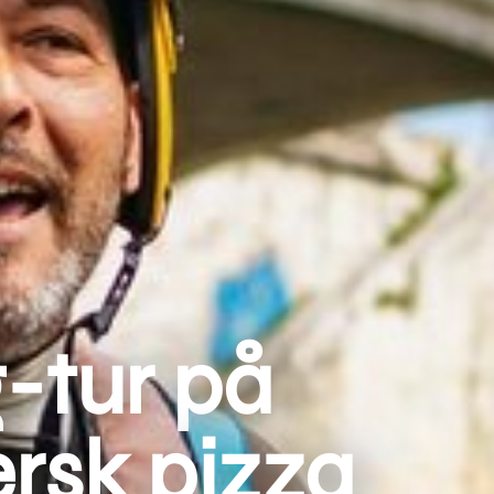
-tur på
rsk pizza