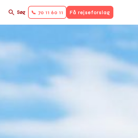
Søg
📞 70 11 60 11
Få rejseforslag
on
ry