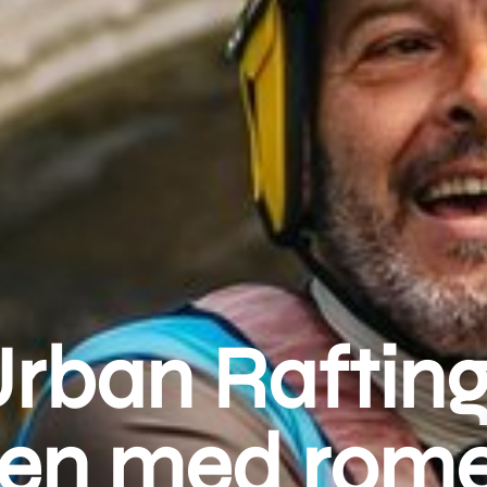
rban Rafting
den med rome