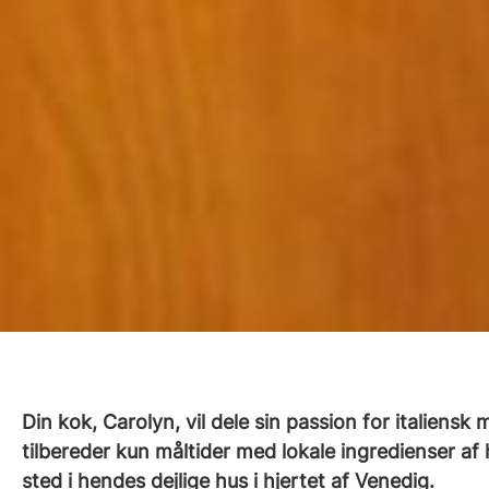
Din kok, Carolyn, vil dele sin passion for italiens
tilbereder kun måltider med lokale ingredienser af h
sted i hendes dejlige hus i hjertet af Venedig.