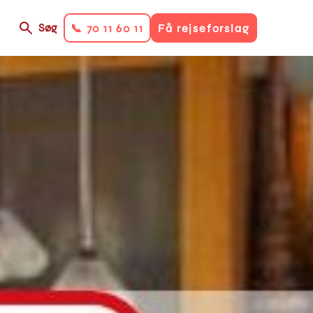
Søg
📞 70 11 60 11
Få rejseforslag
on
ry