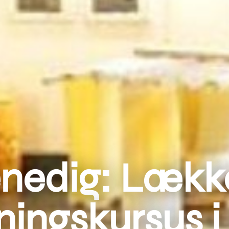
nedig: Lækk
ingskursus i