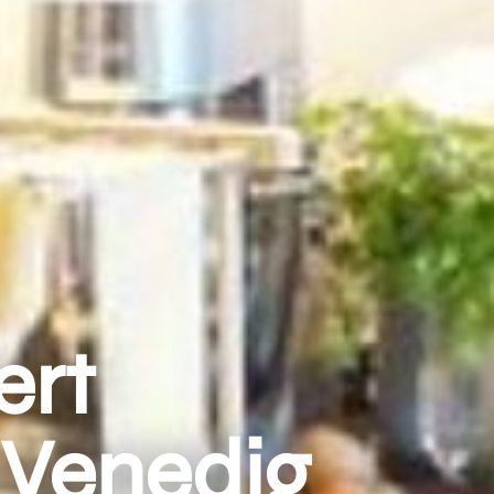
ert
 Venedig