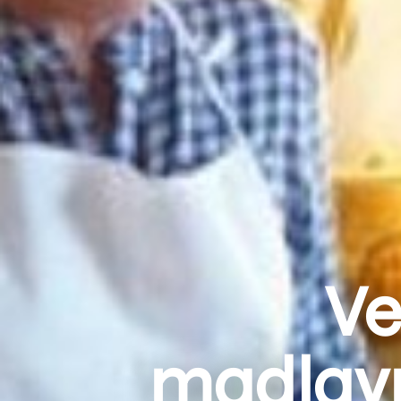
Ve
madlavn