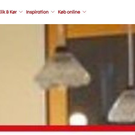
Main
lik & Kør
Inspiration
Køb online
navigati
seconda