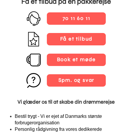
Få et tilbud på en pakkerejse
70 11 60 11
Få et tilbud
Book et møde
Spm. og svar
Vi glæder os til at skabe din drømmerejse
Bestil trygt - Vi er ejet af Danmarks største
forbrugerorganisation
Personlig rådgivning fra vores dedikerede