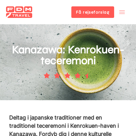
Få rejseforslag
Gå
til
hovedindhold
Kanazawa: Kenrokuen-
teceremoni
Deltag i japanske traditioner med en
traditionel teceremoni i Kenrokuen-haven i
Kanazawa. Fordyb dig i denne kulturelle