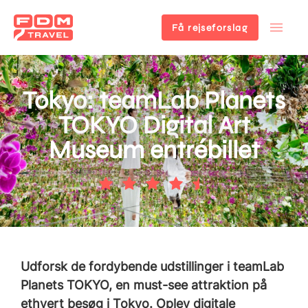
Få rejseforslag
Gå
til
hovedindhold
Tokyo: teamLab Planets
TOKYO Digital Art
Museum entrébillet
Udforsk de fordybende udstillinger i teamLab
Planets TOKYO, en must-see attraktion på
ethvert besøg i Tokyo. Oplev digitale