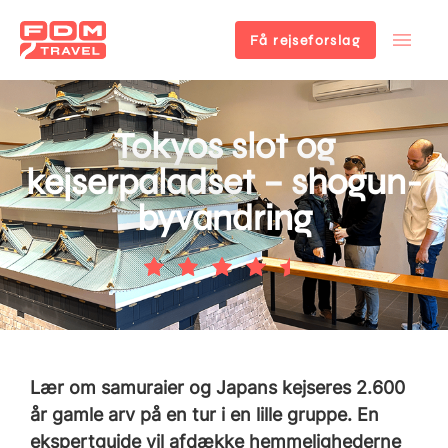
Få rejseforslag
Gå
til
hovedindhold
Tokyos slot og
kejserpaladset – shogun-
byvandring
Lær om samuraier og Japans kejseres 2.600
år gamle arv på en tur i en lille gruppe. En
ekspertguide vil afdække hemmelighederne