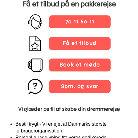
Få et tilbud på en pakkerejse
70 11 60 11
Få et tilbud
Book et møde
Spm. og svar
Vi glæder os til at skabe din drømmerejse
Bestil trygt - Vi er ejet af Danmarks største
forbrugerorganisation
Personlig rådgivning fra vores dedikerede