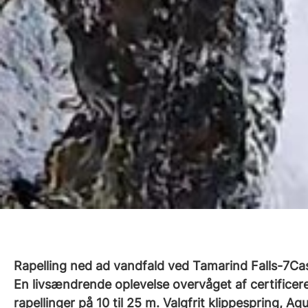
Rapelling ned ad vandfald ved Tamarind Falls-7Ca
En livsændrende oplevelse overvåget af certificere
rapellinger på 10 til 25 m. Valgfrit klippespring, A