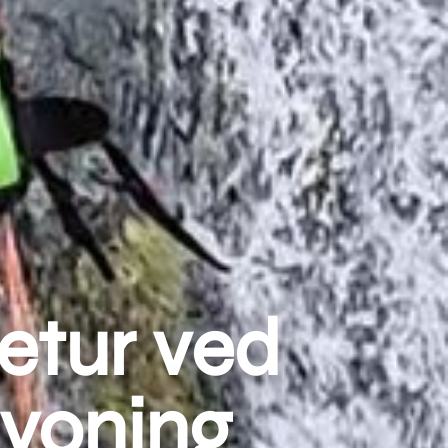
etur ved
nyoning