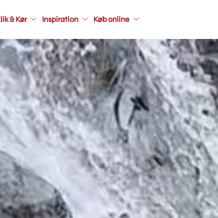
Main
lik & Kør
Inspiration
Køb online
navigati
seconda