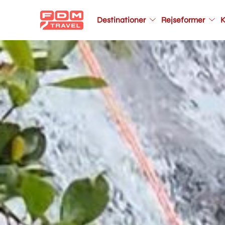
Main
Destinationer
Rejseformer
K
navigation
Gå
til
hovedindhold