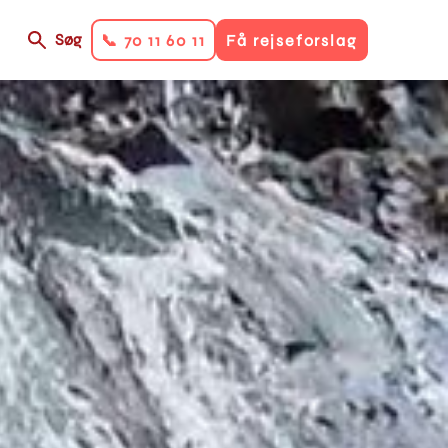
Søg
📞 70 11 60 11
Få rejseforslag
on
ry