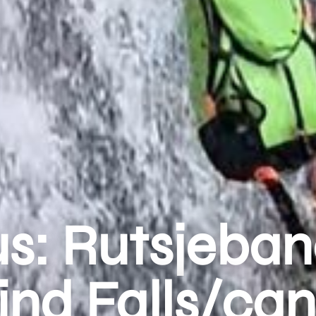
us: Rutsjeban
nd Falls/ca